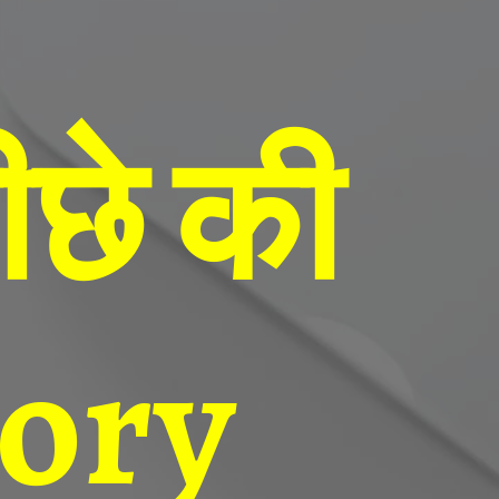
ीछे की
tory