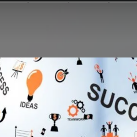
तना पॉप