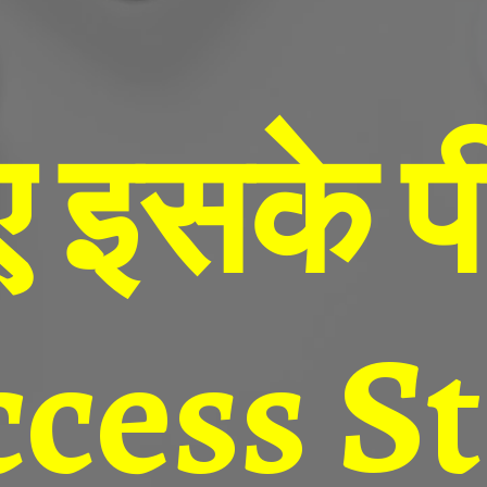
 इसके प
cess S